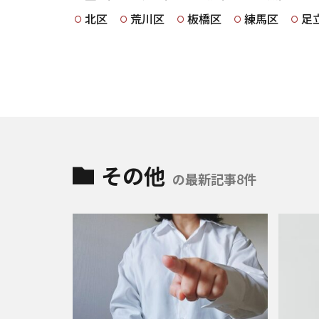
北区
荒川区
板橋区
練馬区
足
その他
の最新記事8件