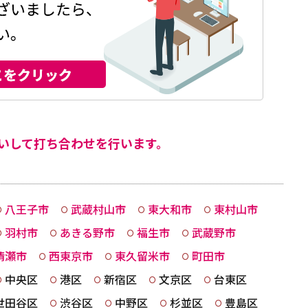
いして打ち合わせを行います。
八王子市
武蔵村山市
東大和市
東村山市
羽村市
あきる野市
福生市
武蔵野市
清瀬市
西東京市
東久留米市
町田市
中央区
港区
新宿区
文京区
台東区
世田谷区
渋谷区
中野区
杉並区
豊島区