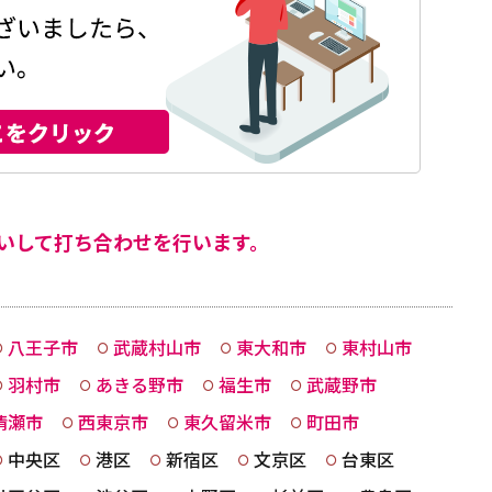
いして打ち合わせを行います。
八王子市
武蔵村山市
東大和市
東村山市
羽村市
あきる野市
福生市
武蔵野市
清瀬市
西東京市
東久留米市
町田市
中央区
港区
新宿区
文京区
台東区