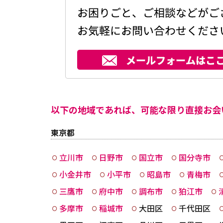
以下の地域であれば、可能な限り直接お会
東京都
立川市
日野市
国立市
国分寺市
小金井市
小平市
昭島市
青梅市
三鷹市
府中市
調布市
狛江市
多摩市
稲城市
大田区
千代田区