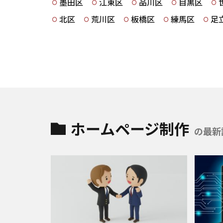
墨田区
江東区
品川区
目黒区
北区
荒川区
板橋区
練馬区
足
ホームページ制作
の最新