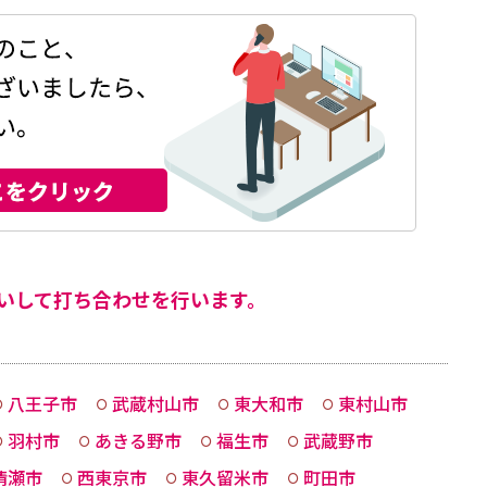
いして打ち合わせを行います。
八王子市
武蔵村山市
東大和市
東村山市
羽村市
あきる野市
福生市
武蔵野市
清瀬市
西東京市
東久留米市
町田市