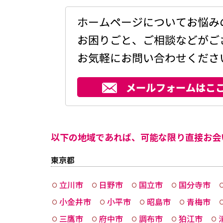
以下の地域であれば、可能な限り直接お会
東京都
立川市
日野市
国立市
国分寺市
小金井市
小平市
昭島市
青梅市
三鷹市
府中市
調布市
狛江市