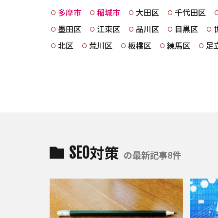
多摩市
稲城市
大田区
千代田区
墨田区
江東区
品川区
目黒区
北区
荒川区
板橋区
練馬区
足
SEO対策
の最新記事8件