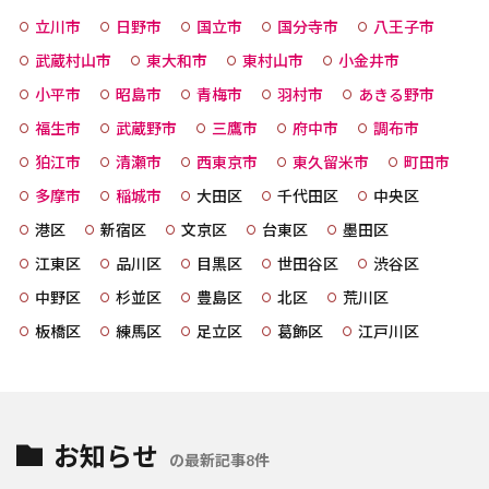
立川市
日野市
国立市
国分寺市
八王子市
武蔵村山市
東大和市
東村山市
小金井市
小平市
昭島市
青梅市
羽村市
あきる野市
福生市
武蔵野市
三鷹市
府中市
調布市
狛江市
清瀬市
西東京市
東久留米市
町田市
多摩市
稲城市
大田区
千代田区
中央区
港区
新宿区
文京区
台東区
墨田区
江東区
品川区
目黒区
世田谷区
渋谷区
中野区
杉並区
豊島区
北区
荒川区
板橋区
練馬区
足立区
葛飾区
江戸川区
お知らせ
の最新記事8件