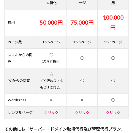
ン特化
ージ
用
100,000
50,000円
75,000円
費用
円
ページ数
1～5ページ
1～5ページ
1～5ページ
スマホからの閲
◯
◯
◯
覧
（スマホ特化）
△
PCからの閲覧
◯
◯
（PC版はスマホ
版とほぼ同じ）
WordPress
×
×
◯
サンプルページ
クリック
クリック
クリック
その他にも「サーバー・ドメイン取得代行及び管理代行プラン」