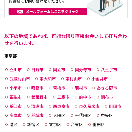
以下の地域であれば、可能な限り直接お会いして打ち合わ
せを行います。
東京都
立川市
日野市
国立市
国分寺市
八王子市
武蔵村山市
東大和市
東村山市
小金井市
小平市
昭島市
青梅市
羽村市
あきる野市
福生市
武蔵野市
三鷹市
府中市
調布市
狛江市
清瀬市
西東京市
東久留米市
町田市
多摩市
稲城市
大田区
千代田区
中央区
港区
新宿区
文京区
台東区
墨田区