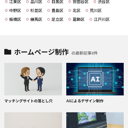
江東区
品川区
目黒区
世田谷区
渋谷区
中野区
杉並区
豊島区
北区
荒川区
板橋区
練馬区
足立区
葛飾区
江戸川区
ホームページ制作
の最新記事8件
マッチングサイトの落とし穴
AIによるデザイン制作